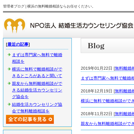
管理者ブログ | 横浜の無料離婚相談ならお任せください。
[
最近の記事
]
まずは専門家へ無料で離婚
相談を
2019年01月22日 [
無料離婚
横浜に無料で離婚相談がで
きるところがあると聞いて
まずは専門家へ無料で離婚
親友から無料離婚相談がで
きる結婚生活カウンセリン
2018年12月19日 [
無料離婚
グ協会を
横浜に無料で離婚相談がで
結婚生活カウンセリング協
会で無料離婚相談を
2018年11月22日 [
無料離婚
親友から無料離婚相談がで