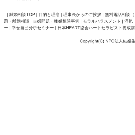
|
離婚相談TOP
|
目的と理念
|
理事長からのご挨拶
|
無料電話相談（
題・離婚相談
|
夫婦問題・離婚相談事例
|
モラルハラスメント
|
浮気
ー
|
幸せ自己分析セミナー
|
日本HEART協会ハートセラピスト養成
Copyright(C) NPO法人結婚