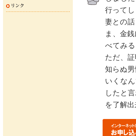
リンク
行ってし
妻との話
ま、金銭
べてみる
ただ、証
知らぬ男
いくなん
したと言
を了解出