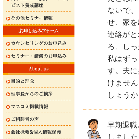
ピスト養成講座
ないで、
その他セミナー情報
せ、家を
連絡がと
カウンセリングのお申込み
ろ、しっ
セミナー・講演のお申込み
私はずっ
す。夫に
けません
目的と理念
しょうか
理事長からのご挨拶
マスコミ掲載情報
ご相談者の声
早期退職
会社概要&個人情報保護
しました