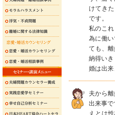
けてきた
モラルハラスメント
です。
浮気・不貞問題
私のこれ
離婚に関する法律知識
為に働い
ても、離
恋愛・婚活カウンセリング
納得いき
恋愛・婚活相談事例
婚は出来
夫婦問題カウンセラー養成
夫から離
実践恋愛学セミナー
出来事で
幸せ自己分析セミナー
えとは性
日本HEART協会ハートセラ