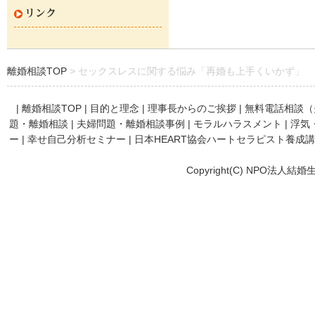
リンク
離婚相談TOP
セックスレスに関する悩み「再婚も上手くいかず」
|
離婚相談TOP
|
目的と理念
|
理事長からのご挨拶
|
無料電話相談（
題・離婚相談
|
夫婦問題・離婚相談事例
|
モラルハラスメント
|
浮気
ー
|
幸せ自己分析セミナー
|
日本HEART協会ハートセラピスト養成
Copyright(C) NPO法人結婚