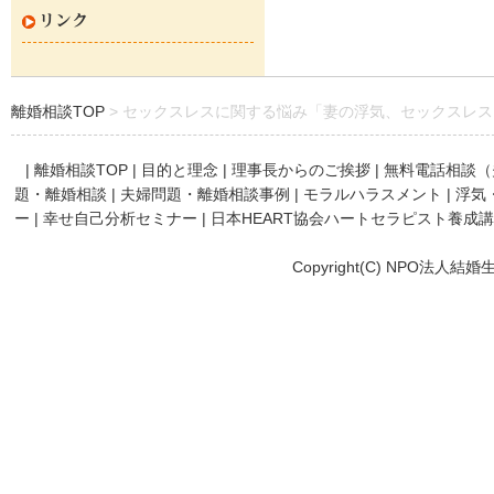
リンク
離婚相談TOP
セックスレスに関する悩み「妻の浮気、セックスレス
|
離婚相談TOP
|
目的と理念
|
理事長からのご挨拶
|
無料電話相談（
題・離婚相談
|
夫婦問題・離婚相談事例
|
モラルハラスメント
|
浮気
ー
|
幸せ自己分析セミナー
|
日本HEART協会ハートセラピスト養成
Copyright(C) NPO法人結婚