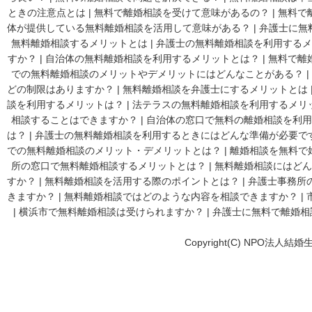
ときの注意点とは
|
無料で離婚相談を受けて意味があるの？
|
無料で
体が提供している無料離婚相談を活用して意味がある？
|
弁護士に無
無料離婚相談するメリットとは
|
弁護士の無料離婚相談を利用するメ
すか？
|
自治体の無料離婚相談を利用するメリットとは？
|
無料で離
での無料離婚相談のメリットやデメリットにはどんなことがある？
|
どの制限はありますか？
|
無料離婚相談を弁護士にするメリットとは
談を利用するメリットは？
|
法テラスの無料離婚相談を利用するメリ
相談することはできますか？
|
自治体の窓口で無料の離婚相談を利用
は？
|
弁護士の無料離婚相談を利用するときにはどんな準備が必要で
での無料離婚相談のメリット・デメリットとは？
|
離婚相談を無料で
所の窓口で無料離婚相談するメリットとは？
|
無料離婚相談にはどん
すか？
|
無料離婚相談を活用する際のポイントとは？
|
弁護士事務所
きますか？
|
無料離婚相談ではどのような内容を相談できますか？
|
|
横浜市で無料離婚相談は受けられますか？
|
弁護士に無料で離婚相
Copyright(C) NPO法人結婚