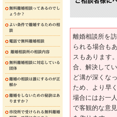
ご相談者様に
無料離婚相談ってあるのでし
ょうか？
よい条件で離婚するための相
談
離婚相談所を
電話で無料離婚相談
られる場合も
離婚相談所の相談内容
スもあります
無料離婚相談に対応している
合、解決して
団体
ど溝が深くな
離婚の相談は誰にするのが正
解か
ため、より早
離婚をしないための秘訣はあ
場合にはお一
りますか？
で客観的な意
市役所で受けられる無料離婚