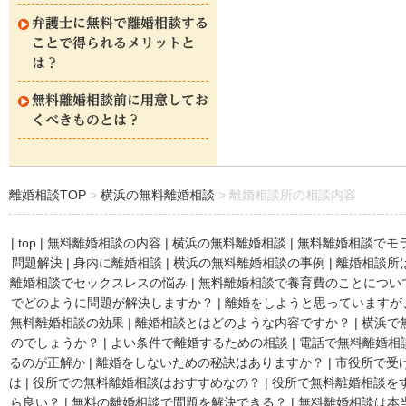
弁護士に無料で離婚相談する
ことで得られるメリットと
は？
無料離婚相談前に用意してお
くべきものとは？
離婚相談TOP
横浜の無料離婚相談
離婚相談所の相談内容
|
top
|
無料離婚相談の内容
|
横浜の無料離婚相談
|
無料離婚相談でモ
問題解決
|
身内に離婚相談
|
横浜の無料離婚相談の事例
|
離婚相談所
離婚相談でセックスレスの悩み
|
無料離婚相談で養育費のことについ
でどのように問題が解決しますか？
|
離婚をしようと思っていますが
無料離婚相談の効果
|
離婚相談とはどのような内容ですか？
|
横浜で
のでしょうか？
|
よい条件で離婚するための相談
|
電話で無料離婚相
るのが正解か
|
離婚をしないための秘訣はありますか？
|
市役所で受
は
|
役所での無料離婚相談はおすすめなの？
|
役所で無料離婚相談を
ら良い？
|
無料の離婚相談で問題を解決できる？
|
無料離婚相談は本