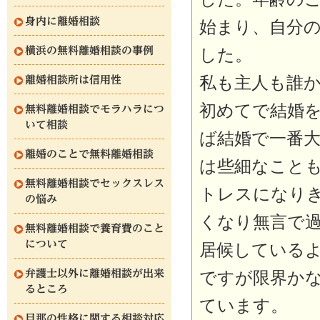
身内に離婚相談
始まり、自分
横浜の無料離婚相談の事例
した。
私も主人も誰
離婚相談所は信用性
初めてで結婚
無料離婚相談でモラハラにつ
いて相談
ば結婚で一番
離婚のことで無料離婚相談
は些細なこと
無料離婚相談でセックスレス
トレスになり
の悩み
くなり無言で
無料離婚相談で養育費のこと
について
居候している
弁護士以外に離婚相談が出来
ですが限界か
るところ
ています。
旦那の性格に関する相談対応