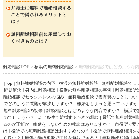
弁護士に無料で離婚相談する
ことで得られるメリットと
は？
無料離婚相談前に用意してお
くべきものとは？
離婚相談TOP
横浜の無料離婚相談
無料離婚相談ではどのような
|
top
|
無料離婚相談の内容
|
横浜の無料離婚相談
|
無料離婚相談でモ
問題解決
|
身内に離婚相談
|
横浜の無料離婚相談の事例
|
離婚相談所
離婚相談でセックスレスの悩み
|
無料離婚相談で養育費のことについ
でどのように問題が解決しますか？
|
離婚をしようと思っていますが
無料離婚相談の効果
|
離婚相談とはどのような内容ですか？
|
横浜で
のでしょうか？
|
よい条件で離婚するための相談
|
電話で無料離婚相
るのが正解か
|
離婚をしないための秘訣はありますか？
|
市役所で受
は
|
役所での無料離婚相談はおすすめなの？
|
役所で無料離婚相談を
ら良い？
|
無料の離婚相談で問題を解決できる？
|
無料離婚相談は本