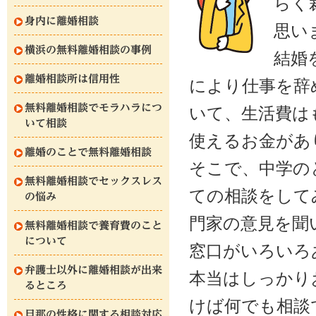
らく
身内に離婚相談
思い
横浜の無料離婚相談の事例
結婚
離婚相談所は信用性
により仕事を辞
無料離婚相談でモラハラにつ
いて、生活費は
いて相談
使えるお金があ
離婚のことで無料離婚相談
そこで、中学の
無料離婚相談でセックスレス
ての相談をして
の悩み
門家の意見を聞
無料離婚相談で養育費のこと
について
窓口がいろいろ
弁護士以外に離婚相談が出来
本当はしっかり
るところ
けば何でも相談
旦那の性格に関する相談対応