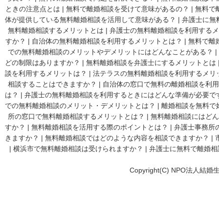
ときの注意点とは
|
無料で離婚相談を受けて意味があるの？
|
無料で
体が提供している無料離婚相談を活用して意味がある？
|
弁護士に無
無料離婚相談するメリットとは
|
弁護士の無料離婚相談を利用するメ
すか？
|
自治体の無料離婚相談を利用するメリットとは？
|
無料で離
での無料離婚相談のメリットやデメリットにはどんなことがある？
|
どの制限はありますか？
|
無料離婚相談を弁護士にするメリットとは
談を利用するメリットは？
|
法テラスの無料離婚相談を利用するメリ
相談することはできますか？
|
自治体の窓口で無料の離婚相談を利用
は？
|
弁護士の無料離婚相談を利用するときにはどんな準備が必要で
での無料離婚相談のメリット・デメリットとは？
|
離婚相談を無料で
所の窓口で無料離婚相談するメリットとは？
|
無料離婚相談にはどん
すか？
|
無料離婚相談を活用する際のポイントとは？
|
弁護士事務所
きますか？
|
無料離婚相談ではどのような内容を相談できますか？
|
|
横浜市で無料離婚相談は受けられますか？
|
弁護士に無料で離婚相
Copyright(C) NPO法人結婚