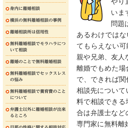
やり
身内に離婚相談
いま
横浜の無料離婚相談の事例
問題
離婚相談所は信用性
あるわけではな
無料離婚相談でモラハラにつ
てもらえない可
いて相談
親や兄弟、友人
離婚のことで無料離婚相談
離婚でもめた場
無料離婚相談でセックスレス
で、できれば関
の悩み
相談先について
無料離婚相談で養育費のこと
について
料で相談できる
弁護士以外に離婚相談が出来
合は弁護士など
るところ
専門家に無料離
旦那の性格に関する相談対応