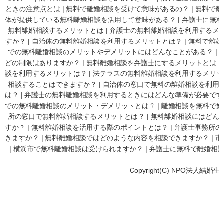
ときの注意点とは
|
無料で離婚相談を受けて意味があるの？
|
無料で
体が提供している無料離婚相談を活用して意味がある？
|
弁護士に無
無料離婚相談するメリットとは
|
弁護士の無料離婚相談を利用するメ
すか？
|
自治体の無料離婚相談を利用するメリットとは？
|
無料で離
での無料離婚相談のメリットやデメリットにはどんなことがある？
|
どの制限はありますか？
|
無料離婚相談を弁護士にするメリットとは
談を利用するメリットは？
|
法テラスの無料離婚相談を利用するメリ
相談することはできますか？
|
自治体の窓口で無料の離婚相談を利用
は？
|
弁護士の無料離婚相談を利用するときにはどんな準備が必要で
での無料離婚相談のメリット・デメリットとは？
|
離婚相談を無料で
所の窓口で無料離婚相談するメリットとは？
|
無料離婚相談にはどん
すか？
|
無料離婚相談を活用する際のポイントとは？
|
弁護士事務所
きますか？
|
無料離婚相談ではどのような内容を相談できますか？
|
|
横浜市で無料離婚相談は受けられますか？
|
弁護士に無料で離婚相
Copyright(C) NPO法人結婚