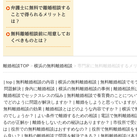
弁護士に無料で離婚相談する
ことで得られるメリットと
は？
無料離婚相談前に用意してお
くべきものとは？
離婚相談TOP
横浜の無料離婚相談
専門家に無料離婚相談するメ
|
top
|
無料離婚相談の内容
|
横浜の無料離婚相談
|
無料離婚相談でモ
問題解決
|
身内に離婚相談
|
横浜の無料離婚相談の事例
|
離婚相談所
離婚相談でセックスレスの悩み
|
無料離婚相談で養育費のことについ
でどのように問題が解決しますか？
|
離婚をしようと思っていますが
無料離婚相談の効果
|
離婚相談とはどのような内容ですか？
|
横浜で
のでしょうか？
|
よい条件で離婚するための相談
|
電話で無料離婚相
るのが正解か
|
離婚をしないための秘訣はありますか？
|
市役所で受
は
|
役所での無料離婚相談はおすすめなの？
|
役所で無料離婚相談を
ら良い？
|
無料の離婚相談で問題を解決できる？
|
無料離婚相談は本